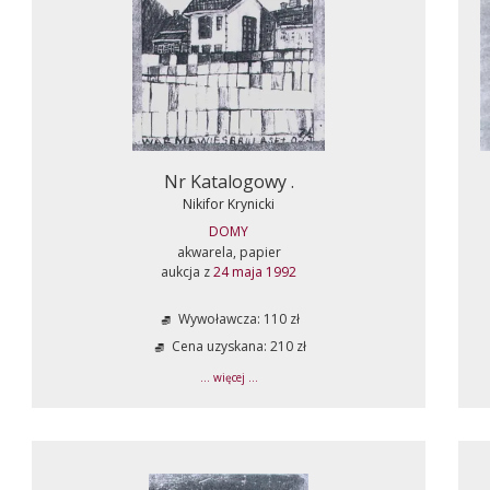
Nr Katalogowy .
Nikifor Krynicki
DOMY
akwarela, papier
aukcja z
24 maja 1992
Wywoławcza: 110 zł
Cena uzyskana: 210 zł
... więcej ...