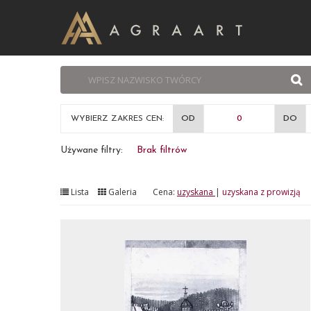
WYBIERZ ZAKRES CEN:
OD
DO
Używane filtry:
Brak filtrów
Lista
Galeria
Cena:
uzyskana
|
uzyskana z prowizją