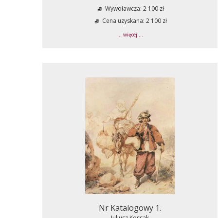
Wywoławcza: 2 100 zł
Cena uzyskana: 2 100 zł
... więcej ...
Nr Katalogowy 1.
Juliusz Kossak