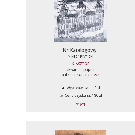
Nr Katalogowy .
Nikifor Krynicki
KLASZTOR
akwarela, papier
aukcja z
24 maja 1992
Wywoławcza: 110 zł
Cena uzyskana: 180 zł
... więcej ...