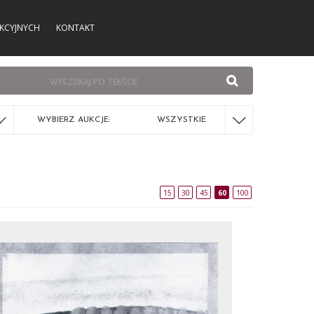
KCYJNYCH
KONTAKT
WYBIERZ AUKCJE:
WSZYSTKIE
15
30
45
60
100