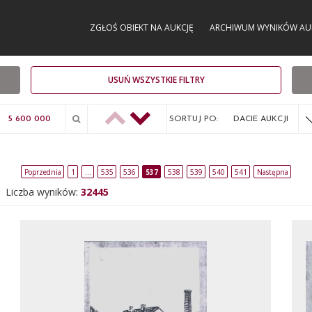
ZGŁOŚ OBIEKT NA AUKCJĘ
ARCHIWUM WYNIKÓW AU
USUŃ WSZYSTKIE FILTRY
SORTUJ PO:
DACIE AUKCJI
Poprzednia
1
…
535
536
537
538
539
540
541
Następna
Liczba wyników:
32445