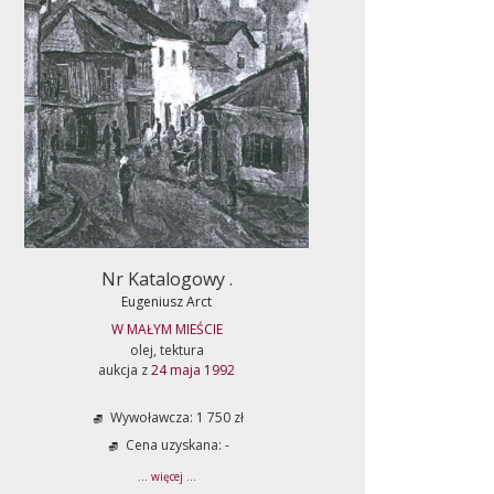
Nr Katalogowy .
Eugeniusz Arct
W MAŁYM MIEŚCIE
olej, tektura
aukcja z
24 maja 1992
Wywoławcza: 1 750 zł
Cena uzyskana: -
... więcej ...