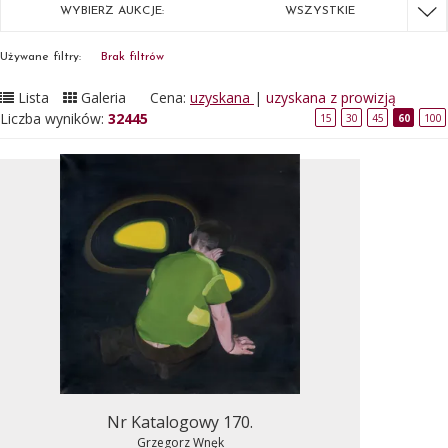
WYBIERZ AUKCJE:
WSZYSTKIE
Używane filtry:
Brak filtrów
Lista
Galeria
Cena:
uzyskana
|
uzyskana z prowizją
Liczba wyników:
32445
15
30
45
60
100
Nr Katalogowy 170.
Grzegorz Wnęk