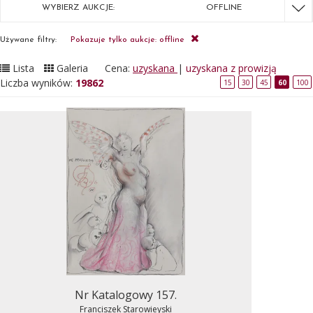
WYBIERZ AUKCJE:
OFFLINE
Używane filtry:
Pokazuje tylko aukcje: offline
Lista
Galeria
Cena:
uzyskana
|
uzyskana z prowizją
Liczba wyników:
19862
15
30
45
60
100
Nr Katalogowy 157.
Franciszek Starowieyski