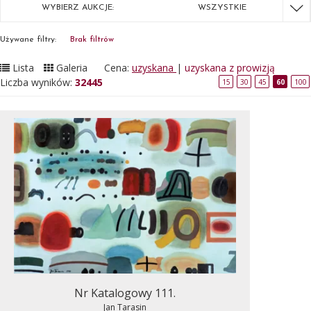
WYBIERZ AUKCJE:
WSZYSTKIE
Używane filtry:
Brak filtrów
Lista
Galeria
Cena:
uzyskana
|
uzyskana z prowizją
Liczba wyników:
32445
15
30
45
60
100
Nr Katalogowy 111.
Jan Tarasin