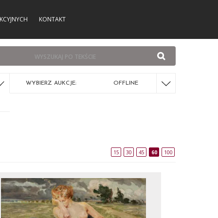
KCYJNYCH
KONTAKT
WYBIERZ AUKCJE:
OFFLINE
15
30
45
60
100