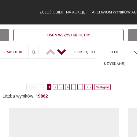
ZGŁOŚ OBIEKT NA AUKCJĘ
ARCHIWUM WYNIKÓW AU
USUŃ WSZYSTKIE FILTRY
SORTUJ PO:
CENIE
UZYSKANEJ
Poprzednia
1
2
3
4
5
…
332
Następna
Liczba wyników:
19862