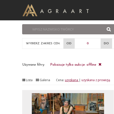
WYBIERZ ZAKRES CEN:
OD
DO
Używane filtry:
Pokazuje tylko aukcje: offline
Lista
Galeria
Cena:
uzyskana
|
uzyskana z prowizją