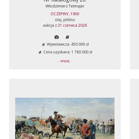
Włodzimierz Tetmajer
OCZEPINY, 1900
olej, płótno
aukcja z
21 czerwca 2026
Wywoławcza: 450 000 zł
Cena uzyskana: 1 780 000 zł
... więcej ...