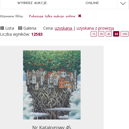
WYBIERZ AUKCJE:
ONLINE
Używane filtry:
Pokazuje tylko aukcje: online
Lista
Galeria
Cena:
uzyskana
|
uzyskana z prowizją
Liczba wyników:
12583
15
30
45
60
100
Nr Katalogowy 45.