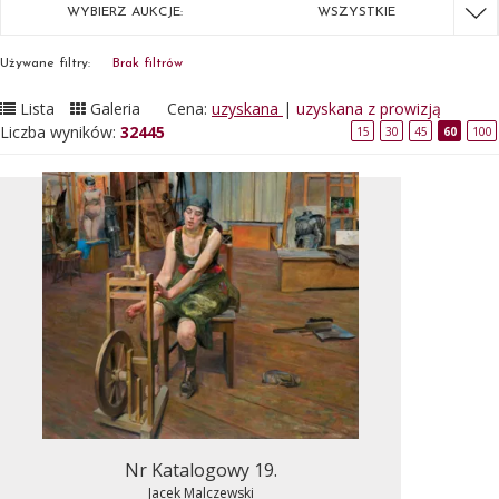
WYBIERZ AUKCJE:
WSZYSTKIE
Używane filtry:
Brak filtrów
Lista
Galeria
Cena:
uzyskana
|
uzyskana z prowizją
Liczba wyników:
32445
15
30
45
60
100
Nr Katalogowy 19.
Jacek Malczewski