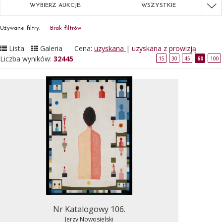
WYBIERZ AUKCJE:
WSZYSTKIE
Używane filtry:
Brak filtrów
Lista
Galeria
Cena:
uzyskana
|
uzyskana z prowizją
Liczba wyników:
32445
15
30
45
60
100
Nr Katalogowy 106.
Jerzy Nowosielski