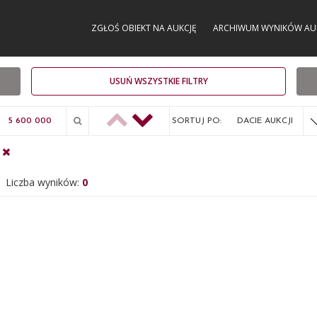
ZGŁOŚ OBIEKT NA AUKCJĘ
ARCHIWUM WYNIKÓW AU
USUŃ WSZYSTKIE FILTRY
SORTUJ PO:
DACIE AUKCJI
Liczba wyników:
0