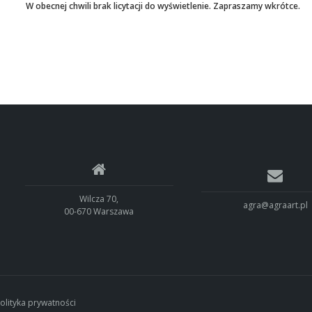
W obecnej chwili brak licytacji do wyświetlenie. Zapraszamy wkrótce.
Wilcza 70,
agra@agraart.pl
00-670 Warszawa
olityka prywatności