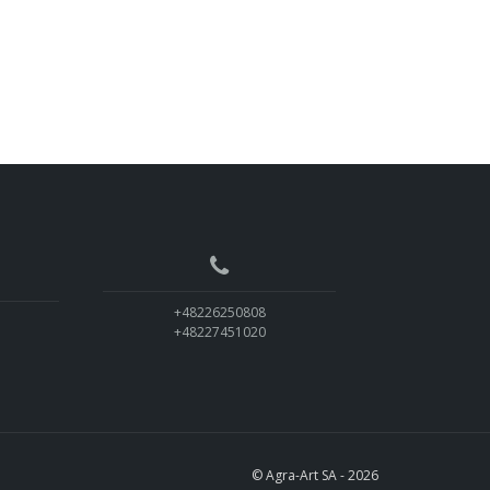
+48226250808
+48227451020
© Agra-Art SA - 2026