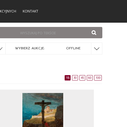
KCYJNYCH
KONTAKT
WYBIERZ AUKCJE:
OFFLINE
15
30
45
60
100