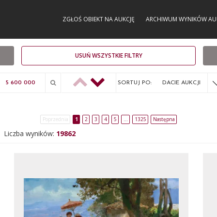
ZGŁOŚ OBIEKT NA AUKCJĘ
ARCHIWUM WYNIKÓW AU
USUŃ WSZYSTKIE FILTRY
SORTUJ PO:
DACIE AUKCJI
Poprzednia
1
2
3
4
5
…
1325
Następna
Liczba wyników:
19862