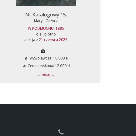
Nr Katalogowy 15.
Marya Gażycz
W PODMUCHU, 1895
olej, płótno
aukcja z
21 czerwca 2026
Wywoławcza: 10 000 zł
Cena uzyskana: 12 000 zł
... więcej ...