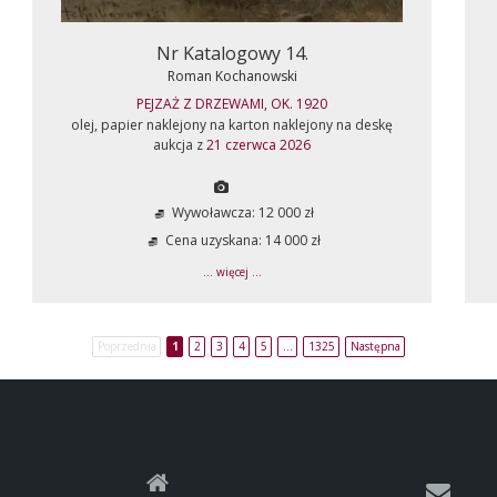
Nr Katalogowy 14.
Roman Kochanowski
PEJZAŻ Z DRZEWAMI, OK. 1920
olej, papier naklejony na karton naklejony na deskę
aukcja z
21 czerwca 2026
Wywoławcza: 12 000 zł
Cena uzyskana: 14 000 zł
... więcej ...
Poprzednia
1
2
3
4
5
…
1325
Następna