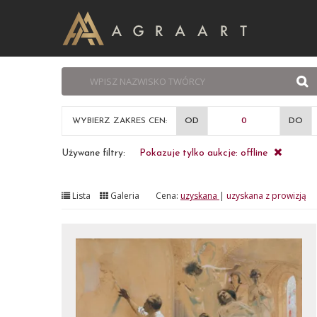
WYBIERZ ZAKRES CEN:
OD
DO
Używane filtry:
Pokazuje tylko aukcje: offline
Lista
Galeria
Cena:
uzyskana
|
uzyskana z prowizją