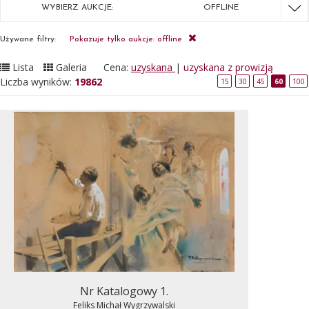
WYBIERZ AUKCJE:
OFFLINE
Używane filtry:
Pokazuje tylko aukcje: offline
Lista
Galeria
Cena:
uzyskana
|
uzyskana z prowizją
Liczba wyników:
19862
15
30
45
60
100
Nr Katalogowy 1.
Feliks Michał Wygrzywalski