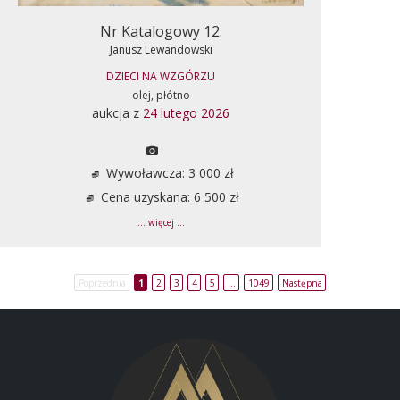
Nr Katalogowy 12.
Janusz Lewandowski
DZIECI NA WZGÓRZU
olej, płótno
aukcja z
24 lutego 2026
Wywoławcza: 3 000 zł
Cena uzyskana: 6 500 zł
... więcej ...
Poprzednia
1
2
3
4
5
…
1049
Następna