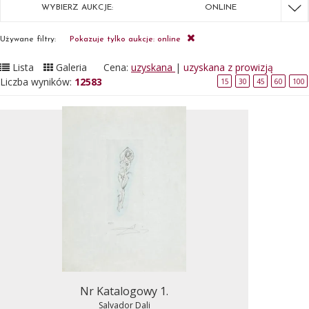
WYBIERZ AUKCJE:
ONLINE
Używane filtry:
Pokazuje tylko aukcje: online
Lista
Galeria
Cena:
uzyskana
|
uzyskana z prowizją
Liczba wyników:
12583
15
30
45
60
100
Nr Katalogowy 1.
Salvador Dali