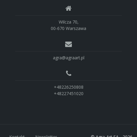
Wilcza 70,
00-670 Warszawa
agra@agraart.pl
+48226250808
+48227451020
Kontakt
Newsletter
© Agra-Art SA - 2026