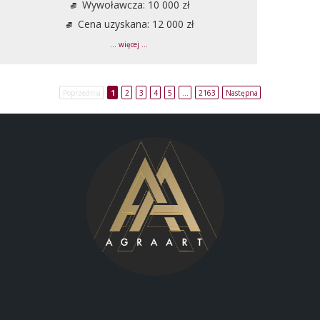
Wywoławcza: 10 000 zł
Cena uzyskana: 12 000 zł
... więcej ...
Poprzednia
1
2
3
4
5
…
2163
Następna