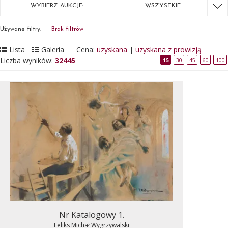
WYBIERZ AUKCJE:
WSZYSTKIE
Używane filtry:
Brak filtrów
Lista
Galeria
Cena:
uzyskana
|
uzyskana z prowizją
Liczba wyników:
32445
15
30
45
60
100
Nr Katalogowy 1.
Feliks Michał Wygrzywalski