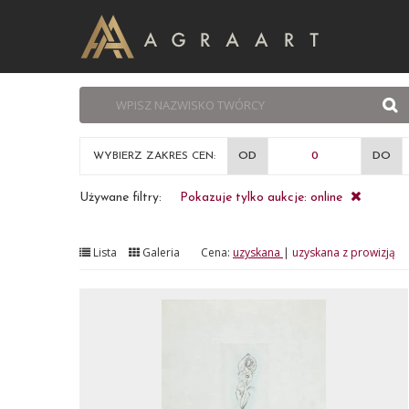
WYBIERZ ZAKRES CEN:
OD
DO
Używane filtry:
Pokazuje tylko aukcje: online
Lista
Galeria
Cena:
uzyskana
|
uzyskana z prowizją