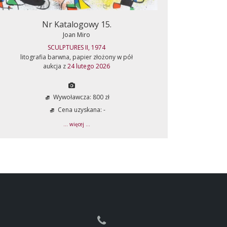
Nr Katalogowy 15.
Joan Miro
SCULPTURES II, 1974
litografia barwna, papier złożony w pół
aukcja z
24 lutego 2026
Wywoławcza: 800 zł
Cena uzyskana: -
... więcej ...