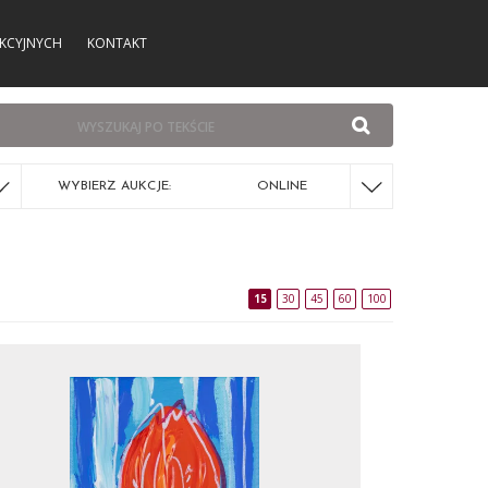
KCYJNYCH
KONTAKT
WYBIERZ AUKCJE:
ONLINE
15
30
45
60
100