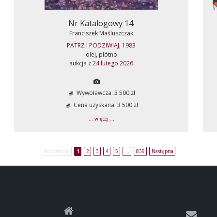
Nr Katalogowy 14.
Franciszek Maśluszczak
PATRZ I PODZIWIAJ, 1983
olej, płótno
aukcja z
24 lutego 2026
Wywoławcza: 3 500 zł
Cena uzyskana: 3 500 zł
... więcej ...
Poprzednia
1
2
3
4
5
…
839
Następna