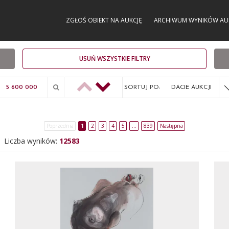
ZGŁOŚ OBIEKT NA AUKCJĘ
ARCHIWUM WYNIKÓW AU
USUŃ WSZYSTKIE FILTRY
SORTUJ PO:
DACIE AUKCJI
Poprzednia
1
2
3
4
5
…
839
Następna
Liczba wyników:
12583