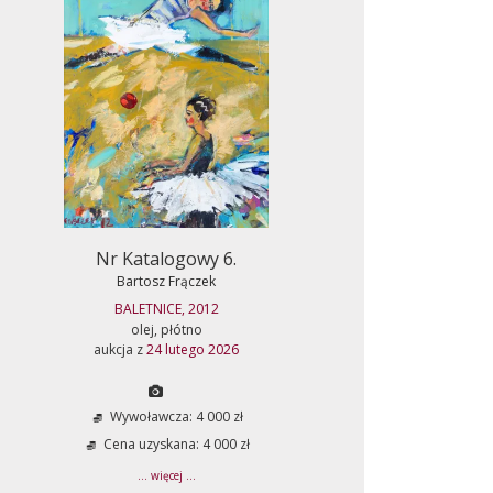
Nr Katalogowy 6.
Bartosz Frączek
BALETNICE, 2012
olej, płótno
aukcja z
24 lutego 2026
Wywoławcza: 4 000 zł
Cena uzyskana: 4 000 zł
... więcej ...