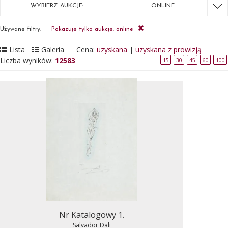
WYBIERZ AUKCJE:
ONLINE
Używane filtry:
Pokazuje tylko aukcje: online
Lista
Galeria
Cena:
uzyskana
|
uzyskana z prowizją
Liczba wyników:
12583
15
30
45
60
100
Nr Katalogowy 1.
Salvador Dali