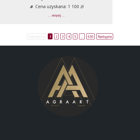
Cena uzyskana: 1 100 zł
... więcej ...
Poprzednia
1
2
3
4
5
…
630
Następna