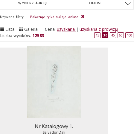
WYBIERZ AUKCJE:
ONLINE
Używane filtry:
Pokazuje tylko aukcje: online
Lista
Galeria
Cena:
uzyskana
|
uzyskana z prowizją
Liczba wyników:
12583
15
30
45
60
100
Nr Katalogowy 1.
Salvador Dali