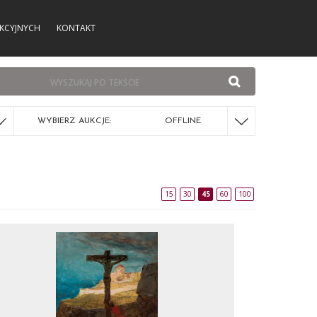
KCYJNYCH
KONTAKT
WYBIERZ AUKCJE:
OFFLINE
15
30
45
60
100