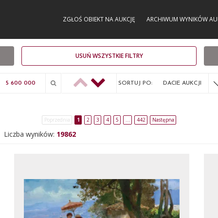
ZGŁOŚ OBIEKT NA AUKCJĘ
ARCHIWUM WYNIKÓW AU
USUŃ WSZYSTKIE FILTRY
SORTUJ PO:
DACIE AUKCJI
Poprzednia
1
2
3
4
5
…
442
Następna
Liczba wyników:
19862