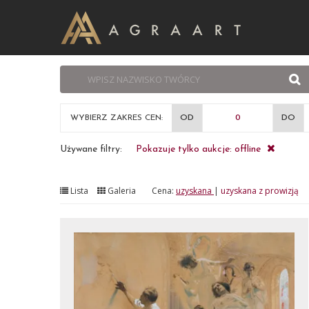
WYBIERZ ZAKRES CEN:
OD
DO
Używane filtry:
Pokazuje tylko aukcje: offline
Lista
Galeria
Cena:
uzyskana
|
uzyskana z prowizją