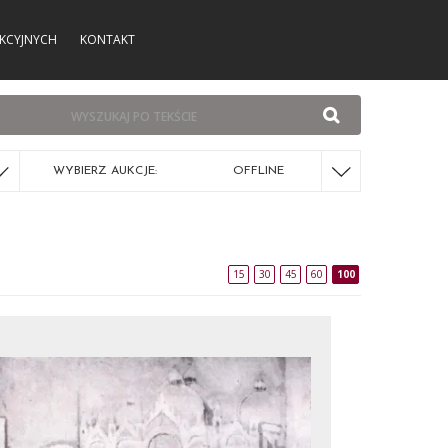
KCYJNYCH
KONTAKT
WYBIERZ AUKCJE:
OFFLINE
15
30
45
60
100