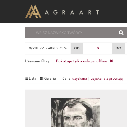
WYBIERZ ZAKRES CEN:
OD
DO
Używane filtry:
Pokazuje tylko aukcje: offline
Lista
Galeria
Cena:
uzyskana
|
uzyskana z prowizją