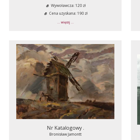
Wywoławcza: 120 zł
Cena uzyskana: 190 zł
... więcej ...
Nr Katalogowy .
Bronisław Jamontt