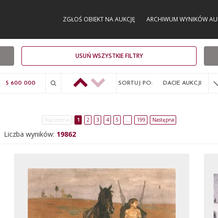
ZGŁOŚ OBIEKT NA AUKCJĘ
ARCHIWUM WYNIKÓW AU
USUŃ WSZYSTKIE FILTRY
SORTUJ PO:
DACIE AUKCJI
Poprzednia
1
2
3
4
5
…
199
Następna
Liczba wyników:
19862