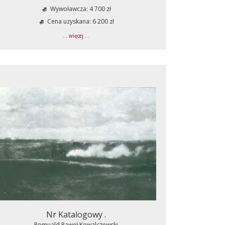
Wywoławcza: 4 700 zł
Cena uzyskana: 6 200 zł
... więcej ...
Nr Katalogowy .
Romuald Paweł Kowalczewski