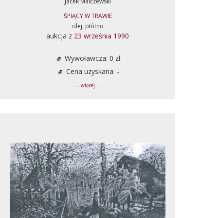
Jacek Malczewski
ŚPIĄCY W TRAWIE
olej, płótno
aukcja z
23 września 1990
Wywoławcza: 0 zł
Cena uzyskana: -
... więcej ...