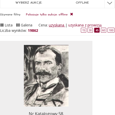
WYBIERZ AUKCJE:
OFFLINE
Używane filtry:
Pokazuje tylko aukcje: offline
Lista
Galeria
Cena:
uzyskana
|
uzyskana z prowizją
Liczba wyników:
19862
15
30
45
60
100
Nr Katalogowy 58.