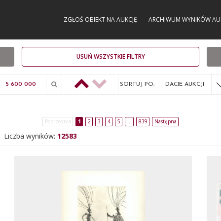
ZGŁOŚ OBIEKT NA AUKCJĘ
ARCHIWUM WYNIKÓW AU
USUŃ WSZYSTKIE FILTRY
SORTUJ PO:
DACIE AUKCJI
Poprzednia
1
2
3
4
5
…
839
Następna
Liczba wyników:
12583