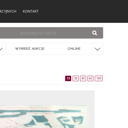
KCYJNYCH
KONTAKT
WYBIERZ AUKCJE:
ONLINE
15
30
45
60
100