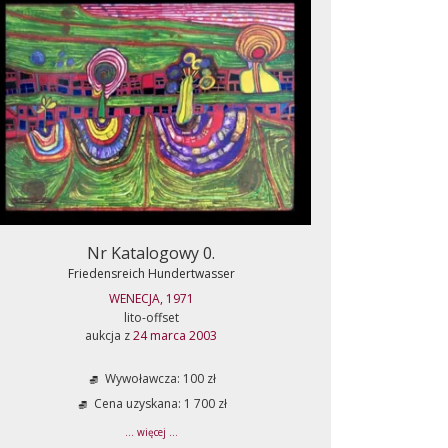
Nr Katalogowy 0.
Friedensreich Hundertwasser
WENECJA, 1971
lito-offset
aukcja z
24 marca 2003
Wywoławcza: 100 zł
Cena uzyskana: 1 700 zł
... więcej ...