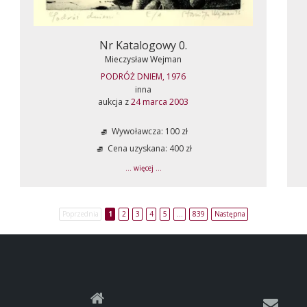
Nr Katalogowy 0.
Mieczysław Wejman
PODRÓŻ DNIEM, 1976
inna
aukcja z
24 marca 2003
Wywoławcza: 100 zł
Cena uzyskana: 400 zł
... więcej ...
Poprzednia
1
2
3
4
5
…
839
Następna