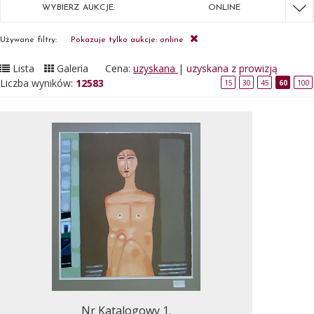
WYBIERZ AUKCJE:
ONLINE
Używane filtry:
Pokazuje tylko aukcje: online
Lista
Galeria
Cena:
uzyskana
|
uzyskana z prowizją
Liczba wyników:
12583
15
30
45
60
100
Nr Katalogowy 1.