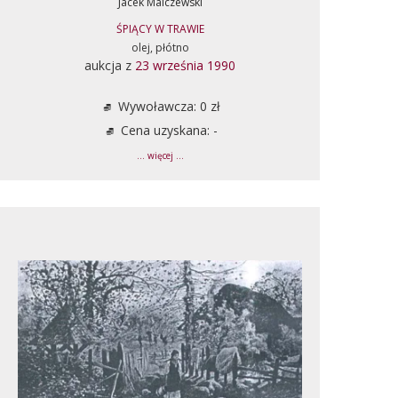
Jacek Malczewski
ŚPIĄCY W TRAWIE
olej, płótno
aukcja z
23 września 1990
Wywoławcza: 0 zł
Cena uzyskana: -
... więcej ...