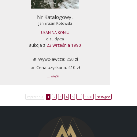
Nr Katalogowy .
Jan Erazm Kotowski
UŁAN NA KONIU
olej, dykta
aukcja z
23 września 1990
Wywoławcza: 250 zł
Cena uzyskana: 410 zł
... więcej ...
Poprzednia
1
2
3
4
5
…
1656
Następna