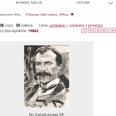
WYBIERZ AUKCJE:
OFFLINE
Używane filtry:
Pokazuje tylko aukcje: offline
Lista
Galeria
Cena:
uzyskana
|
uzyskana z prowizją
Liczba wyników:
19862
15
30
45
60
100
Nr Katalogowy 58.