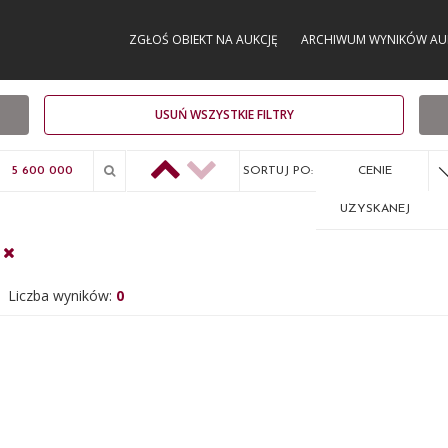
ZGŁOŚ OBIEKT NA AUKCJĘ
ARCHIWUM WYNIKÓW AU
USUŃ WSZYSTKIE FILTRY
SORTUJ PO:
CENIE
UZYSKANEJ
Liczba wyników:
0