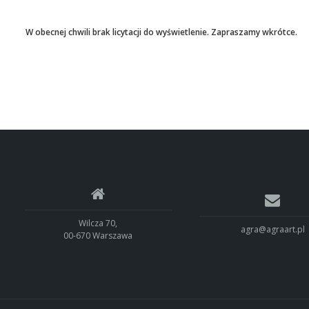
W obecnej chwili brak licytacji do wyświetlenie. Zapraszamy wkrótce.
Wilcza 70,
agra@agraart.pl
00-670 Warszawa