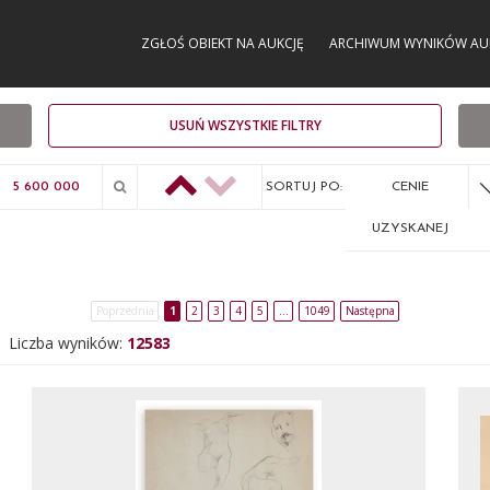
ZGŁOŚ OBIEKT NA AUKCJĘ
ARCHIWUM WYNIKÓW AU
USUŃ WSZYSTKIE FILTRY
SORTUJ PO:
CENIE
UZYSKANEJ
Poprzednia
1
2
3
4
5
…
1049
Następna
Liczba wyników:
12583