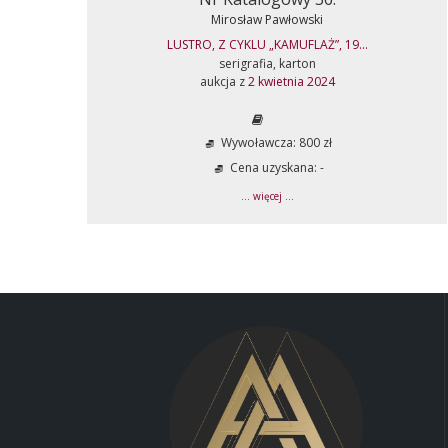
Mirosław Pawłowski
LUSTRO, Z CYKLU „KAMUFLAŻ”, 19...
serigrafia, karton
aukcja z
2 kwietnia 2024
Wywoławcza: 800 zł
Cena uzyskana: -
... więcej ...