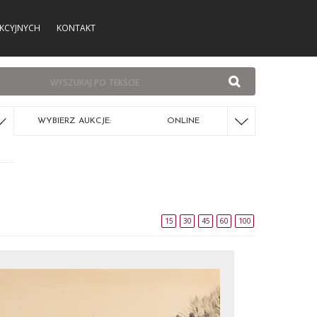
KCYJNYCH
KONTAKT
WYBIERZ AUKCJE:
ONLINE
15
30
45
60
100