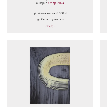
aukcja z
7 maja 2024
Wywoławcza: 6 000 zł
Cena uzyskana: -
... więcej ...