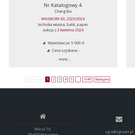
Nr Katalogowy 4.
Chang Bui
WAXWORK 63, 2023/2024
technika własna, batik, papier
aukcja z
2 kwietnia 2024
Wywoławcza: 5 000 zł
Cena uzyskana: -
... więcej ...
Poprzednia
1
2
3
4
5
…
1049
Następna
Wilcza 70,
agra@agraart.pl
00-670 Warszawa