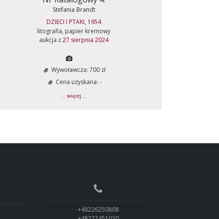
Stefania Brandt
DZIECI I PTAKI, 1954
litografia, papier kremowy
aukcja z
27 sierpnia 2024
Wywoławcza: 700 zł
Cena uzyskana: -
... więcej ...
+48226250808
+48227451020