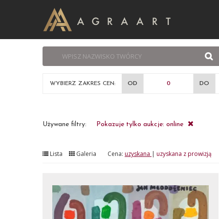
WYBIERZ ZAKRES CEN:
OD
DO
Używane filtry:
Pokazuje tylko aukcje: online
Lista
Galeria
Cena:
uzyskana
|
uzyskana z prowizją