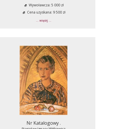
Wywoławcza: 5 000 zł
Cena uzyskana: 9 500 zł
... więcej ...
Nr Katalogowy .
Stanisław Ignacy Witkiewicz