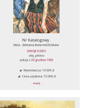
Nr Katalogowy .
Mela - (Melania Mutermilch) Muter
DWOJE DZIECI
olej, płótno
aukcja z
20 grudnia 1992
Wywoławcza: 10 000 zł
Cena uzyskana: 10 000 zł
... więcej ...