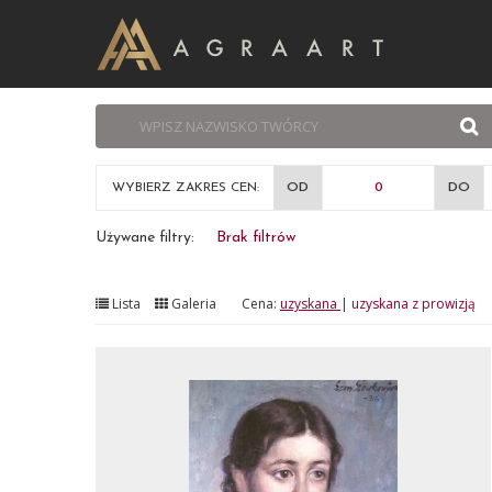
WYBIERZ ZAKRES CEN:
OD
DO
Używane filtry:
Brak filtrów
Lista
Galeria
Cena:
uzyskana
|
uzyskana z prowizją