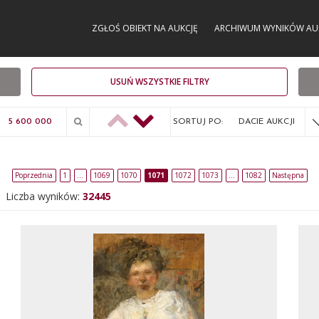
ZGŁOŚ OBIEKT NA AUKCJĘ
ARCHIWUM WYNIKÓW AU
USUŃ WSZYSTKIE FILTRY
SORTUJ PO:
DACIE AUKCJI
Poprzednia
1
…
1069
1070
1071
1072
1073
…
1082
Następna
Liczba wyników:
32445