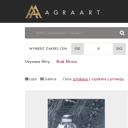
WYBIERZ ZAKRES CEN:
OD
DO
Używane filtry:
Brak filtrów
Lista
Galeria
Cena:
uzyskana
|
uzyskana z prowizją