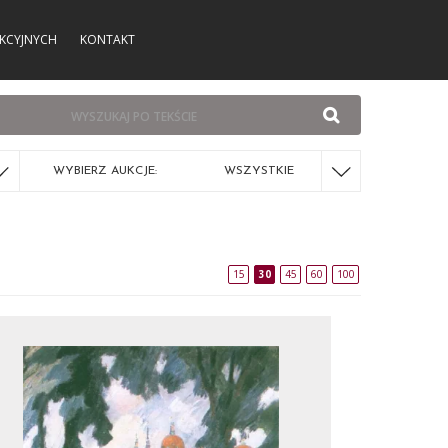
KCYJNYCH
KONTAKT
WYBIERZ AUKCJE:
WSZYSTKIE
15
30
45
60
100