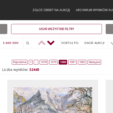
ZGŁOŚ OBIEKT NA AUKCJĘ
ARCHIWUM WYNIKÓW AU
USUŃ WSZYSTKIE FILTRY
SORTUJ PO:
DACIE AUKCJI
Poprzednia
1
…
1078
1079
1080
1081
1082
Następna
Liczba wyników:
32445