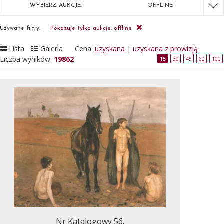
WYBIERZ AUKCJE:
OFFLINE
Używane filtry:
Pokazuje tylko aukcje: offline
Lista
Galeria
Cena:
uzyskana
|
uzyskana z prowizją
Liczba wyników:
19862
15
30
45
60
100
Nr Katalogowy 56.