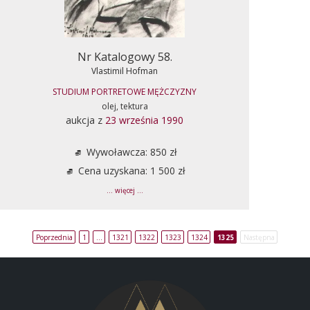
Nr Katalogowy 58.
Vlastimil Hofman
STUDIUM PORTRETOWE MĘŻCZYZNY
olej, tektura
aukcja z
23 września 1990
Wywoławcza: 850 zł
Cena uzyskana: 1 500 zł
... więcej ...
Poprzednia
1
…
1321
1322
1323
1324
1325
Następna