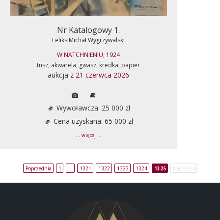
Nr Katalogowy 1.
Feliks Michał Wygrzywalski
W NATCHNIENIU, 1924
tusz, akwarela, gwasz, kredka, papier
aukcja z
21 czerwca 2026
Wywoławcza: 25 000 zł
Cena uzyskana: 65 000 zł
... więcej ...
Poprzednia
1
…
1321
1322
1323
1324
1325
Następna