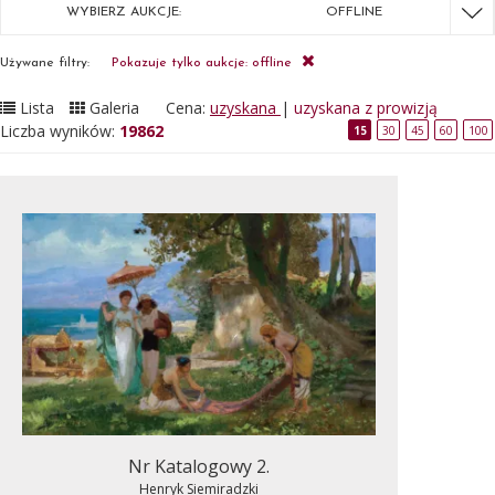
WYBIERZ AUKCJE:
OFFLINE
Używane filtry:
Pokazuje tylko aukcje: offline
Lista
Galeria
Cena:
uzyskana
|
uzyskana z prowizją
Liczba wyników:
19862
15
30
45
60
100
Nr Katalogowy 2.
Henryk Siemiradzki