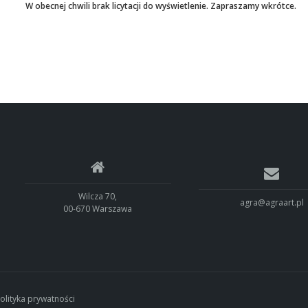
W obecnej chwili brak licytacji do wyświetlenie. Zapraszamy wkrótce.
Wilcza 70,
agra@agraart.pl
00-670 Warszawa
olityka prywatności