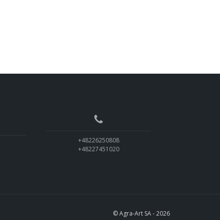
+48226250808
+48227451020
© Agra-Art SA - 2026