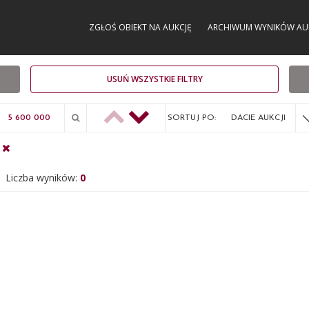
ZGŁOŚ OBIEKT NA AUKCJĘ
ARCHIWUM WYNIKÓW AU
USUŃ WSZYSTKIE FILTRY
SORTUJ PO:
DACIE AUKCJI
Liczba wyników:
0