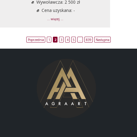
Wywoławcza: 2 500 zł
Cena uzyskana: -
... więcej ...
Poprzednia
1
2
3
4
5
…
839
Następna