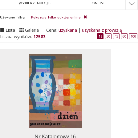
WYBIERZ AUKCJE:
ONLINE
Używane filtry:
Pokazuje tylko aukcje: online
Lista
Galeria
Cena:
uzyskana
|
uzyskana z prowizją
Liczba wyników:
12583
15
30
45
60
100
Nr Katalogowy 16.