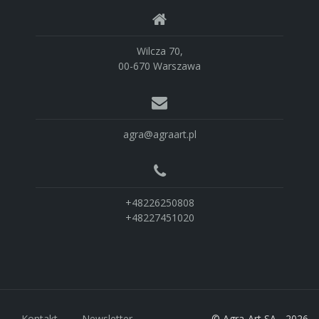
Wilcza 70,
00-670 Warszawa
agra@agraart.pl
+48226250808
+48227451020
Kontakt
Newsletter
© Agra-Art SA - 2026