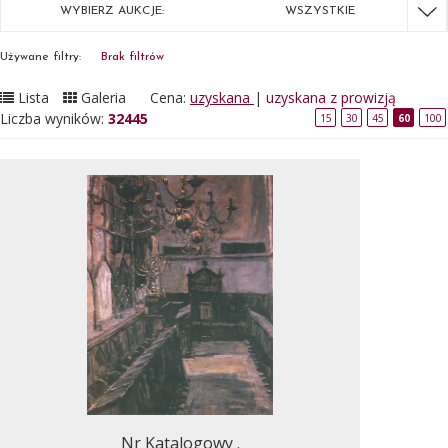
WYBIERZ AUKCJE:
WSZYSTKIE
Używane filtry:
Brak filtrów
Lista
Galeria
Cena:
uzyskana
|
uzyskana z prowizją
Liczba wyników:
32445
15
30
45
60
100
Nr Katalogowy .