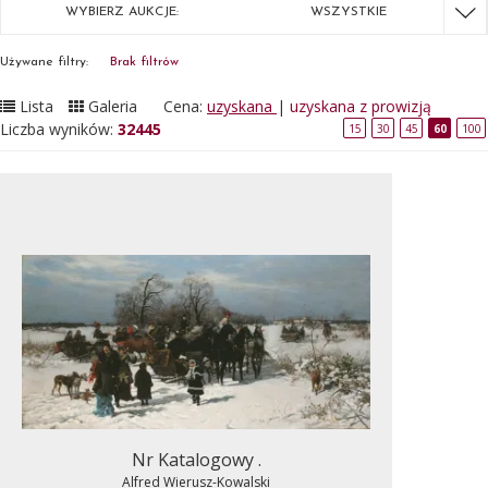
WYBIERZ AUKCJE:
WSZYSTKIE
Używane filtry:
Brak filtrów
Lista
Galeria
Cena:
uzyskana
|
uzyskana z prowizją
Liczba wyników:
32445
15
30
45
60
100
Nr Katalogowy .
Alfred Wierusz-Kowalski