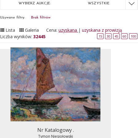
WYBIERZ AUKCJE:
WSZYSTKIE
Używane filtry:
Brak filtrów
Lista
Galeria
Cena:
uzyskana
|
uzyskana z prowizją
Liczba wyników:
32445
15
30
45
60
100
Nr Katalogowy .
Tymon Niesiołowski