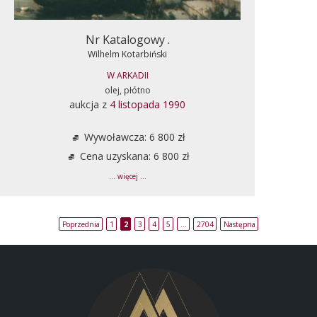
Nr Katalogowy .
Wilhelm Kotarbiński
W ARKADII
olej, płótno
aukcja z
4 listopada 1990
Wywoławcza: 6 800 zł
Cena uzyskana: 6 800 zł
... więcej ...
Poprzednia
1
2
3
4
5
…
2704
Następna