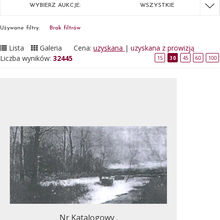
WYBIERZ AUKCJE:
WSZYSTKIE
Używane filtry:
Brak filtrów
Lista
Galeria
Cena:
uzyskana
|
uzyskana z prowizją
Liczba wyników:
32445
15
30
45
60
100
Nr Katalogowy .