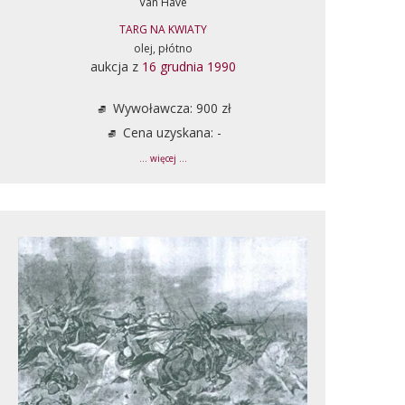
Van Have
TARG NA KWIATY
olej, płótno
aukcja z
16 grudnia 1990
Wywoławcza: 900 zł
Cena uzyskana: -
... więcej ...