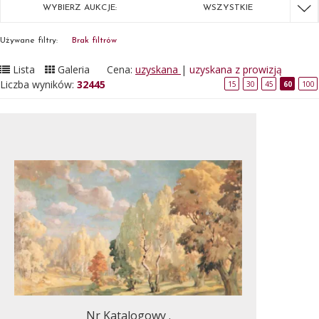
WYBIERZ AUKCJE:
WSZYSTKIE
Używane filtry:
Brak filtrów
Lista
Galeria
Cena:
uzyskana
|
uzyskana z prowizją
Liczba wyników:
32445
15
30
45
60
100
Nr Katalogowy .