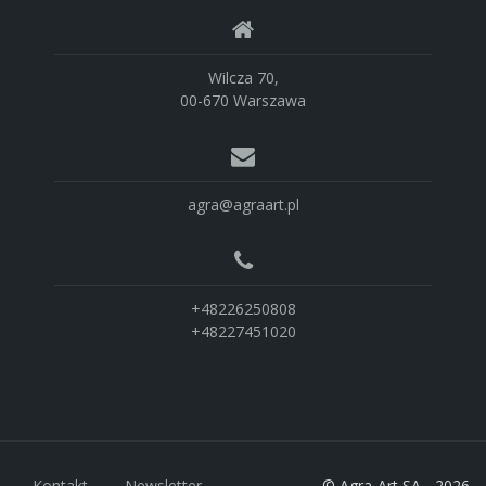
Wilcza 70,
00-670 Warszawa
agra@agraart.pl
+48226250808
+48227451020
Kontakt
Newsletter
© Agra-Art SA - 2026