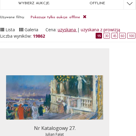
WYBIERZ AUKCJE:
OFFLINE
Używane filtry:
Pokazuje tylko aukcje: offline
Lista
Galeria
Cena:
uzyskana
|
uzyskana z prowizją
Liczba wyników:
19862
15
30
45
60
100
Nr Katalogowy 27.
Julian Fałat