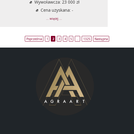
Wywoławcza: 23 000 zł
Cena uzyskana: -
... więcej ...
Poprzednia
1
2
3
4
5
…
1325
Następna