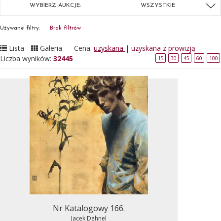
WYBIERZ AUKCJE:
WSZYSTKIE
Używane filtry:
Brak filtrów
Lista
Galeria
Cena:
uzyskana
|
uzyskana z prowizją
Liczba wyników:
32445
15
30
45
60
100
Nr Katalogowy 166.
Jacek Dehnel