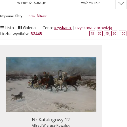
WYBIERZ AUKCJE:
WSZYSTKIE
Używane filtry:
Brak filtrów
Lista
Galeria
Cena:
uzyskana
|
uzyskana z prowizją
Liczba wyników:
32445
15
30
45
60
100
Nr Katalogowy 12.
Alfred Wierusz-Kowalski