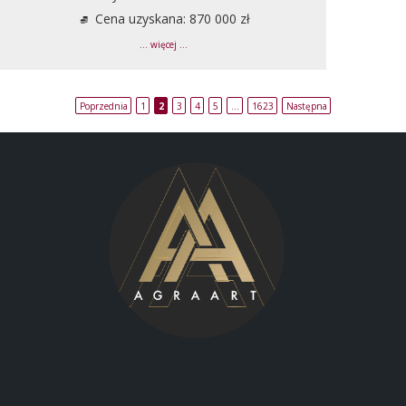
Cena uzyskana: 870 000 zł
... więcej ...
Poprzednia
1
2
3
4
5
…
1623
Następna