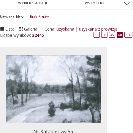
WYBIERZ AUKCJE:
WSZYSTKIE
Używane filtry:
Brak filtrów
Lista
Galeria
Cena:
uzyskana
|
uzyskana z prowizją
Liczba wyników:
32445
15
30
45
60
100
Nr Katalogowy 56.