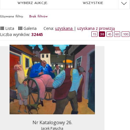
WYBIERZ AUKCJE:
WSZYSTKIE
Używane filtry:
Brak filtrów
Lista
Galeria
Cena:
uzyskana
|
uzyskana z prowizją
Liczba wyników:
32445
15
30
45
60
100
Nr Katalogowy 26.
Jacek Pałucha