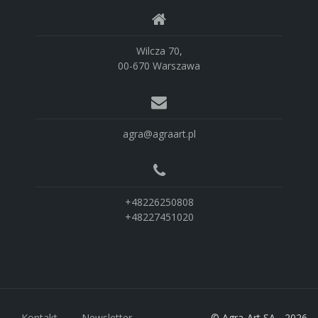
Wilcza 70,
00-670 Warszawa
agra@agraart.pl
+48226250808
+48227451020
Kontakt
Newsletter
© Agra-Art SA - 2026