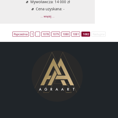
Wywoławcza: 14 000 zł
Cena uzyskana: -
... więcej ...
Poprzednia
1
…
1078
1079
1080
1081
1082
Następna