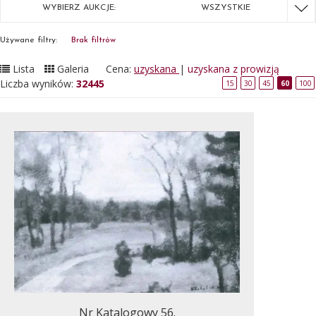
WYBIERZ AUKCJE:
WSZYSTKIE
Używane filtry:
Brak filtrów
Lista
Galeria
Cena:
uzyskana
|
uzyskana z prowizją
Liczba wyników:
32445
15
30
45
60
100
Nr Katalogowy 56.