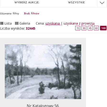
WYBIERZ AUKCJE:
WSZYSTKIE
Używane filtry:
Brak filtrów
Lista
Galeria
Cena:
uzyskana
|
uzyskana z prowizją
Liczba wyników:
32445
15
30
45
60
100
Nr Katalogowy 56.