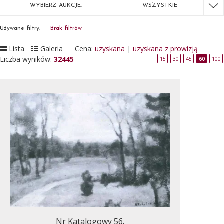
WYBIERZ AUKCJE:
WSZYSTKIE
Używane filtry:
Brak filtrów
Lista
Galeria
Cena:
uzyskana
|
uzyskana z prowizją
Liczba wyników:
32445
15
30
45
60
100
Nr Katalogowy 56.