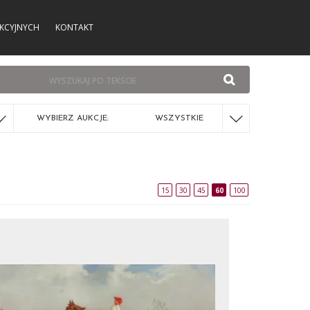
KCYJNYCH
KONTAKT
WYBIERZ AUKCJE:
WSZYSTKIE
15
30
45
60
100