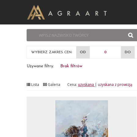
WYBIERZ ZAKRES CEN:
OD
DO
Używane filtry:
Brak filtrów
Lista
Galeria
Cena:
uzyskana
|
uzyskana z prowizją