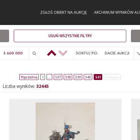
ZGŁOŚ OBIEKT NA AUKCJĘ
ARCHIWUM WYNIKÓW AU
USUŃ WSZYSTKIE FILTRY
SORTUJ PO:
DACIE AUKCJI
Poprzednia
1
…
537
538
539
540
541
Następna
Liczba wyników:
32445