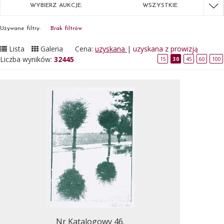
WYBIERZ AUKCJE:
WSZYSTKIE
Używane filtry:
Brak filtrów
Lista
Galeria
Cena:
uzyskana
|
uzyskana z prowizją
Liczba wyników:
32445
15
30
45
60
100
Nr Katalogowy 46.