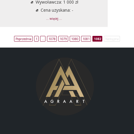
Wywoławcza: 1 000 zł
Cena uzyskana: -
... więcej ...
Poprzednia
1
…
1078
1079
1080
1081
1082
Następna