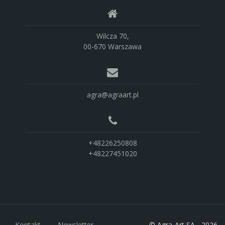
Wilcza 70,
00-670 Warszawa
agra@agraart.pl
+48226250808
+48227451020
Kontakt
Newsletter
© Agra-Art SA - 2026