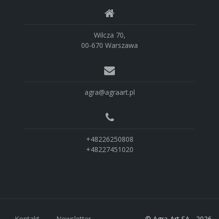
Wilcza 70,
00-670 Warszawa
agra@agraart.pl
+48226250808
+48227451020
Kontakt
Newsletter
© Agra-Art SA - 2026