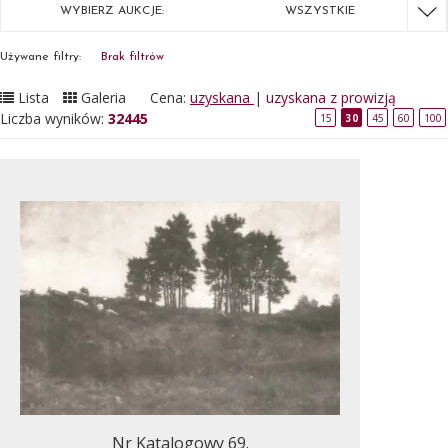
WYBIERZ AUKCJE:
WSZYSTKIE
Używane filtry:
Brak filtrów
Lista
Galeria
Cena:
uzyskana
|
uzyskana z prowizją
Liczba wyników:
32445
15
30
45
60
100
Nr Katalogowy 69.