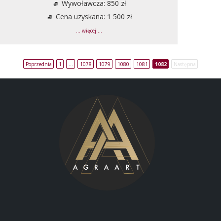
Wywoławcza: 850 zł
Cena uzyskana: 1 500 zł
... więcej ...
Poprzednia
1
…
1078
1079
1080
1081
1082
Następna