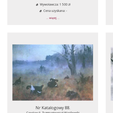
Wywoławcza: 1 500 zł
Cena uzyskana: -
... więcej ...
Nr Katalogowy 88.
Czesław (I. Zygmuntowicz) Wasilewski