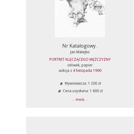
Nr Katalogowy .
Jan Matejko
PORTRET KLĘCZĄCEGO MĘŻCZYZNY
ołówek, papier
aukcja z
4 listopada 1990
Wywoławcza: 1 200 zł
Cena uzyskana: 1 600 zł
... więcej ...