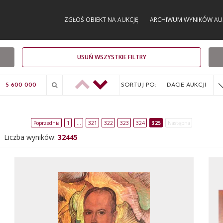
ZGŁOŚ OBIEKT NA AUKCJĘ
ARCHIWUM WYNIKÓW AU
USUŃ WSZYSTKIE FILTRY
SORTUJ PO:
DACIE AUKCJI
Poprzednia
1
…
321
322
323
324
325
Następna
Liczba wyników:
32445