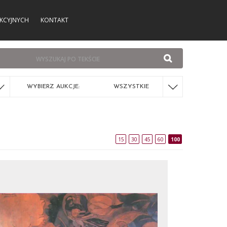
KCYJNYCH
KONTAKT
WYBIERZ AUKCJE:
WSZYSTKIE
15
30
45
60
100