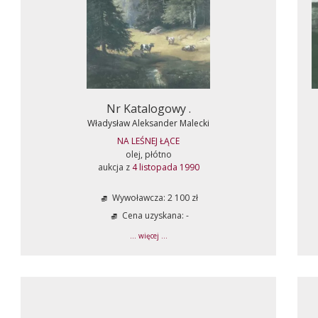
Nr Katalogowy .
Władysław Aleksander Malecki
NA LEŚNEJ ŁĄCE
olej, płótno
aukcja z
4 listopada 1990
Wywoławcza: 2 100 zł
Cena uzyskana: -
... więcej ...