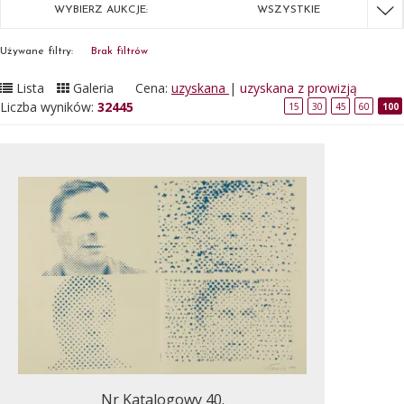
WYBIERZ AUKCJE:
WSZYSTKIE
Używane filtry:
Brak filtrów
Lista
Galeria
Cena:
uzyskana
|
uzyskana z prowizją
Liczba wyników:
32445
15
30
45
60
100
Nr Katalogowy 40.