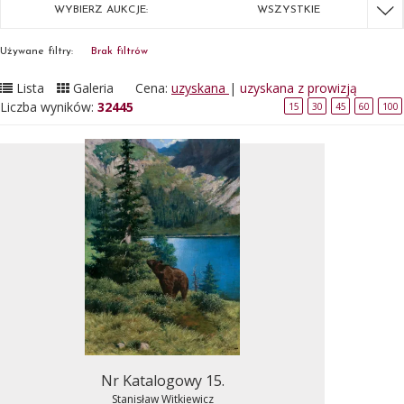
WYBIERZ AUKCJE:
WSZYSTKIE
Używane filtry:
Brak filtrów
Lista
Galeria
Cena:
uzyskana
|
uzyskana z prowizją
Liczba wyników:
32445
15
30
45
60
100
Nr Katalogowy 15.
Stanisław Witkiewicz