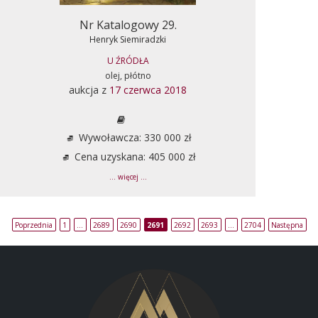
Nr Katalogowy 29.
Henryk Siemiradzki
U ŹRÓDŁA
olej, płótno
aukcja z
17 czerwca 2018
Wywoławcza: 330 000 zł
Cena uzyskana: 405 000 zł
... więcej ...
Poprzednia
1
…
2689
2690
2691
2692
2693
…
2704
Następna