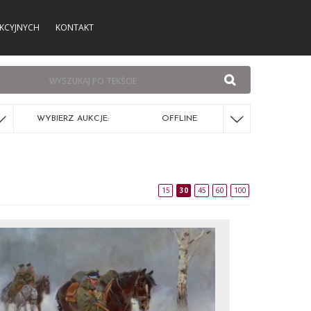
KCYJNYCH
KONTAKT
WYBIERZ AUKCJE:
OFFLINE
15
30
45
60
100