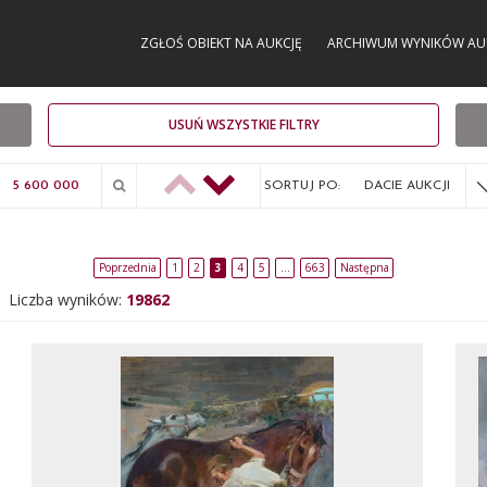
ZGŁOŚ OBIEKT NA AUKCJĘ
ARCHIWUM WYNIKÓW AU
USUŃ WSZYSTKIE FILTRY
SORTUJ PO:
DACIE AUKCJI
Poprzednia
1
2
3
4
5
…
663
Następna
Liczba wyników:
19862